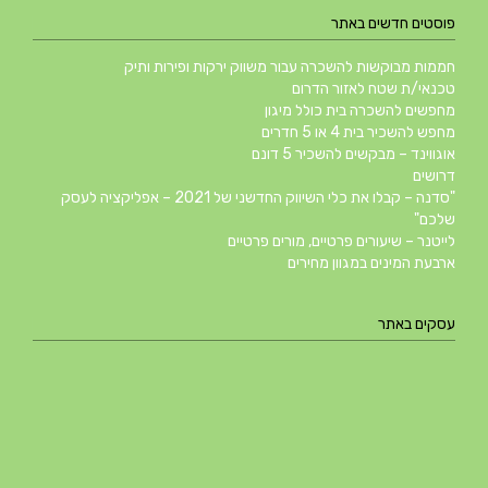
פוסטים חדשים באתר
חממות מבוקשות להשכרה עבור משווק ירקות ופירות ותיק
טכנאי/ת שטח לאזור הדרום
מחפשים להשכרה בית כולל מיגון
מחפש להשכיר בית 4 או 5 חדרים
אוגווינד – מבקשים להשכיר 5 דונם
דרושים
"סדנה – קבלו את כלי השיווק החדשני של 2021 – אפליקציה לעסק
שלכם"
לייטנר – שיעורים פרטיים, מורים פרטיים
ארבעת המינים במגוון מחירים
מ.ב מערכות קירור | ייצור | הרכבה | הקמה | בניית חדרי קירור | בניית
חדוה ארג'ואן צבע הנפש | אבחון וטיפול בצבע האורה סומא | אימון טיפולי
טיפולים לרכב | צמיגים לרכב | מצברים לרכב – אוטו אאוטלט מרכז שירות
עסקים באתר
מחשבים וסלולאר באר שבע | MCS שיווק טכנולוגיה בע”מ
לרכב
באומנות
חוות הדקלים
מערכות קירור והקפאה
השכרת אוהלים | גל אוהלים
חנה סגל – אמנות הזכוכית במפלסים
מרכז הבניה אופקים – מ.ד אספקה טכנית בע"מ
עונג שבת – חנות לכלים חד פעמיים ועיצובי שולחן
לטייל עם דובי | בעקבות המים החקלאות ונופי ישראל