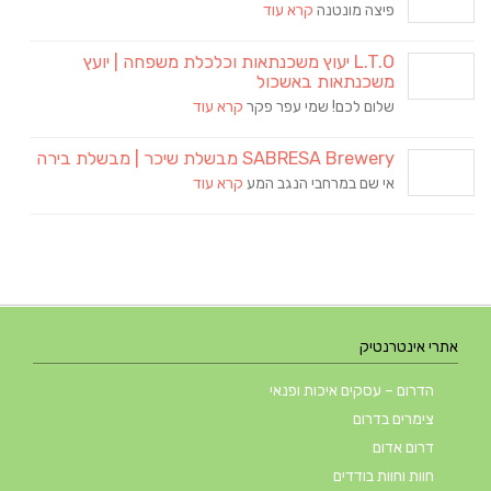
פיצה מונטנה
קרא עוד
L.T.O יעוץ משכנתאות וכלכלת משפחה | יועץ
משכנתאות באשכול
שלום לכם! שמי עפר פקר
קרא עוד
SABRESA Brewery מבשלת שיכר | מבשלת בירה
אי שם במרחבי הנגב המע
קרא עוד
אתרי אינטרנטיק
הדרום – עסקים איכות ופנאי
צימרים בדרום
דרום אדום
חוות וחוות בודדים