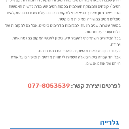
הידע שצברתי בארץ בתחום מערכות המים וההשקיה, ההתמודדות עם איכות
המים / קולחים והמצוקה העולמית בכמות המים שעומדת לרשות האנושות
מחד וייצור מזון מאידך הביא אותי למקומות רבים בעולם שגם בהם החקלאים
סובלים ממים במשורה ומאיכות מים קשה.
במשך עשרות שנים הגעתי למקומות מדהימים ביופיים, אבל גם למקומות של
דלות ועוני רעב ומחסור.
בכל הביקורים השתדלתי להעביר ידע וניסיון לאנשי המקום במגמה אחת
ויחידה.
לעבוד נכון בחקלאות ובהשקייה ולשפר את רמת חייהם.
אבל יחד עם זה ביקורים אלה השאירו לי חוויות מדהימות וסיפורים על אורח
חייהם של אותם אנשים.
לפרטים ויצירת קשר:
077-8053539
גלרייה