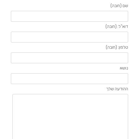
שם (חובה)
דוא"ל: (חובה)
טלפון: (חובה)
נושא
ההודעה שלך