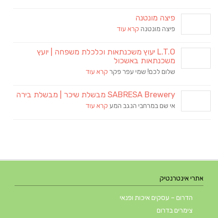
פיצה מונטנה
פיצה מונטנה
קרא עוד
L.T.O יעוץ משכנתאות וכלכלת משפחה | יועץ
משכנתאות באשכול
שלום לכם! שמי עפר פקר
קרא עוד
SABRESA Brewery מבשלת שיכר | מבשלת בירה
אי שם במרחבי הנגב המע
קרא עוד
אתרי אינטרנטיק
הדרום – עסקים איכות ופנאי
צימרים בדרום