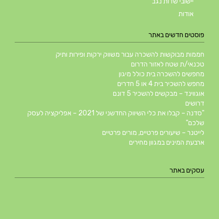
יישובי שדות נגב
אודות
פוסטים חדשים באתר
חממות מבוקשות להשכרה עבור משווק ירקות ופירות ותיק
טכנאי/ת שטח לאזור הדרום
מחפשים להשכרה בית כולל מיגון
מחפש להשכיר בית 4 או 5 חדרים
אוגווינד – מבקשים להשכיר 5 דונם
דרושים
"סדנה – קבלו את כלי השיווק החדשני של 2021 – אפליקציה לעסק
שלכם"
לייטנר – שיעורים פרטיים, מורים פרטיים
ארבעת המינים במגוון מחירים
עסקים באתר
מיסטר קוויקלי MR QUICKLY
גופי תאורה
עציץ עד הבית
טל גנות – עיצוב פנים
גלרינה – גלריה לעיצוב הבית
מוסך המאיר פחחות וצבע לרכב
חדוה ארג’ואן קוסמטיקה הוליסטית
ניתאיפון – חנות ומעבדת סלולר ומחשבים
הדברה בדרום | מדביר בדרום – א.א הדברות
ציפוי איכות – ציפוי ואיטום באפוקסי ופוליאוריטן