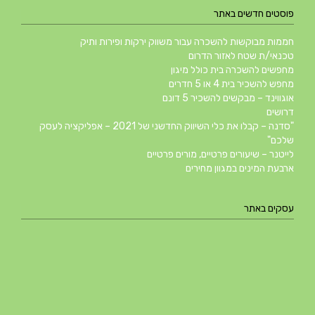
פוסטים חדשים באתר
חממות מבוקשות להשכרה עבור משווק ירקות ופירות ותיק
טכנאי/ת שטח לאזור הדרום
מחפשים להשכרה בית כולל מיגון
מחפש להשכיר בית 4 או 5 חדרים
אוגווינד – מבקשים להשכיר 5 דונם
דרושים
"סדנה – קבלו את כלי השיווק החדשני של 2021 – אפליקציה לעסק
שלכם"
לייטנר – שיעורים פרטיים, מורים פרטיים
ארבעת המינים במגוון מחירים
עסקים באתר
SABRESA Brewery מבשלת שיכר | מבשלת בירה
סגנונות באבן
עציץ עד הבית
מסעדת בית ליבנה
דודי שמש בבאר שבע
מוסך המאיר פחחות וצבע לרכב
וטרינר, מרפאה וטרינרית בקרית גת
חנה סגל – אמנות הזכוכית במפלסים
סטוק פון סלולר – מעבדת סלולר באופקים
אשכול לבניין ולחקלאי | חומרי בניין באשכול