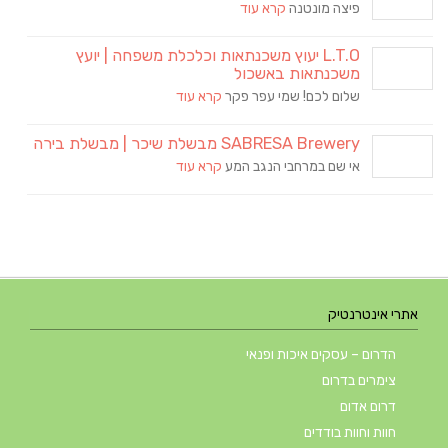
פיצה מונטנה
קרא עוד
L.T.O יעוץ משכנתאות וכלכלת משפחה | יועץ
משכנתאות באשכול
שלום לכם! שמי עפר פקר
קרא עוד
SABRESA Brewery מבשלת שיכר | מבשלת בירה
אי שם במרחבי הנגב המע
קרא עוד
אתרי אינטרנטיק
הדרום – עסקים איכות ופנאי
צימרים בדרום
דרום אדום
חוות וחוות בודדים