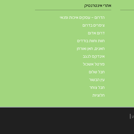
אתרי אינטרנטיק
הדרום – עסקים איכות ופנאי
צימרים בדרום
דרום אדום
חוות וחוות בודדים
חאנים, חאן ואורחן
אינדקס לנגב
פורטל אשכול
חבל שלום
עין הבשור
חבל צוחר
חלוציות
ע
|