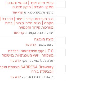
עילאי מיזוג אוויר | טכנאי מזגנים |
מתקין מזגנים | תיקון מזגנים
מתקין מזגנים, טכנאי מ
קרא עוד
מ.ב מערכות קירור | ייצור | הרכבה |
הקמה | בניית חדרי קירור | בניית
מערכות קירור והקפאה
ייצור, הרכבה, הקמה וב
קרא עוד
פיצה מונטנה
פיצה מונטנה
קרא עוד
L.T.O יעוץ משכנתאות וכלכלת
משפחה | יועץ משכנתאות באשכול
שלום לכם! שמי עפר פקר
קרא עוד
SABRESA Brewery מבשלת שיכר
| מבשלת בירה
אי שם במרחבי הנגב המע
קרא עוד