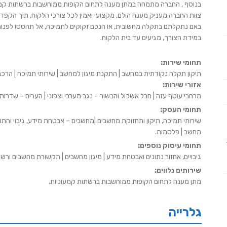
בנוסף , החברה מתמחה במתן מענה לתחום הקופות ממוחשבות ברשתות קמע
צוות החברה מעניק מענה הולם, מקצועי ואמין לכל צורכי הלקוח, תוך הקפדה
באם נתקלתם בתקלה מחשובית, או הנכם זקוקים לתמיכה, אל תהססו לפנות אל
במידת הצורך, מגיעים עד בית הלקוח.
תחומי שירות:
תיקון תקלה נקודתית במחשב | התקנת מיגון למחשב | שירותי תמיכה | הרכ
אזורי שירות:
מרחבי עוטף עזה | חבל אשכול והבשור – נגב מערבי וצפוני | הערים – שדרות,
תחומי העסק:
שירותי תמיכה, תיקון ותחזוקת מחשבים |מחשבים – אבטחת מידע, גיבוי והתאו
מחשב | פלסמות.
תחומי עיסוק נוספים:
גיבויים, אחזור נתונים ואבטחת מידע | מיגון מחשבים | תקשורת מחשבים ורש
שירותים נלווים:
מתן מענה לתחום הקופות ממוחשבות ברשתות קמעוניות.
גלרייה