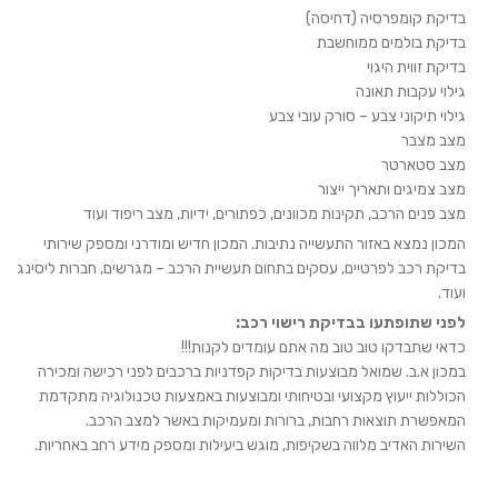
בדיקת קומפרסיה (דחיסה)
בדיקת בולמים ממוחשבת
בדיקת זווית היגוי
גילוי עקבות תאונה
גילוי תיקוני צבע – סורק עובי צבע
מצב מצבר
מצב סטארטר
מצב צמיגים ותאריך ייצור
מצב פנים הרכב, תקינות מכוונים, כפתורים, ידיות, מצב ריפוד ועוד
המכון נמצא באזור התעשייה נתיבות. המכון חדיש ומודרני ומספק שירותי
בדיקת רכב לפרטיים, עסקים בתחום תעשיית הרכב – מגרשים, חברות ליסינג
ועוד.
לפני שתופתעו בבדיקת רישוי רכב:
כדאי שתבדקו טוב טוב מה אתם עומדים לקנות!!!
במכון א.ב. שמואל מבוצעות בדיקות קפדניות ברכבים לפני רכישה ומכירה
הכוללות ייעוץ מקצועי ובטיחותי ומבוצעות באמצעות טכנולוגיה מתקדמת
המאפשרת תוצאות רחבות, ברורות ומעמיקות באשר למצב הרכב.
השירות האדיב מלווה בשקיפות, מוגש ביעילות ומספק מידע רחב באחריות.