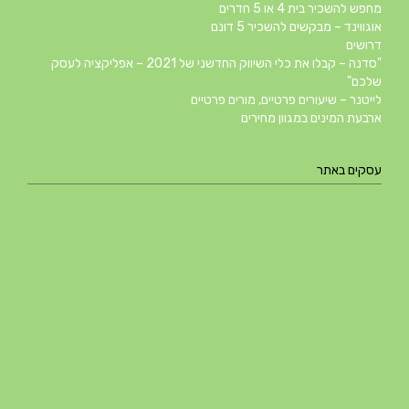
מחפש להשכיר בית 4 או 5 חדרים
אוגווינד – מבקשים להשכיר 5 דונם
דרושים
"סדנה – קבלו את כלי השיווק החדשני של 2021 – אפליקציה לעסק
שלכם"
לייטנר – שיעורים פרטיים, מורים פרטיים
ארבעת המינים במגוון מחירים
עסקים באתר
גופי תאורה
מוסך תהילה
גילו-לי קפה חברתי
גלרינה – גלריה לעיצוב הבית
מוסך המאיר פחחות וצבע לרכב
חדוה ארג’ואן קוסמטיקה הוליסטית
רופא שיניים בבאר שבע – דר' איתן בר
הדברה בדרום | מדביר בדרום – א.א הדברות
מרכז הבניה אופקים – מ.ד אספקה טכנית בע"מ
מדביר בבאר שבע | הדברה בבאר שבע | יוגב הדברות