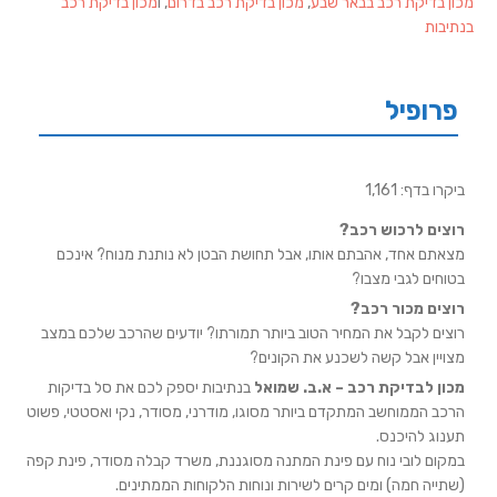
מכון בדיקת רכב בבאר שבע
,
מכון בדיקת רכב בדרום
, ו
מכון בדיקת רכב
בנתיבות
פרופיל
ביקרו בדף: 1,161
רוצים לרכוש רכב?
מצאתם אחד, אהבתם אותו, אבל תחושת הבטן לא נותנת מנוח? אינכם
בטוחים לגבי מצבו?
רוצים מכור רכב?
רוצים לקבל את המחיר הטוב ביותר תמורתו? יודעים שהרכב שלכם במצב
מצויין אבל קשה לשכנע את הקונים?
מכון לבדיקת רכב – א.ב. שמואל
בנתיבות יספק לכם את סל בדיקות
הרכב הממוחשב המתקדם ביותר מסוגו, מודרני, מסודר, נקי ואסטטי, פשוט
תענוג להיכנס.
במקום לובי נוח עם פינת המתנה מסוגננת, משרד קבלה מסודר, פינת קפה
(שתייה חמה) ומים קרים לשירות ונוחות הלקוחות הממתינים.