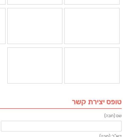
טופס יצירת קשר
שם (חובה)
דוא"ל: (חובה)