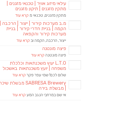
עילאי מיזוג אוויר | טכנאי מזגנים |
מתקין מזגנים | תיקון מזגנים
מתקין מזגנים, טכנאי מ
קרא עוד
מ.ב מערכות קירור | ייצור | הרכבה |
הקמה | בניית חדרי קירור | בניית
מערכות קירור והקפאה
ייצור, הרכבה, הקמה וב
קרא עוד
פיצה מונטנה
פיצה מונטנה
קרא עוד
L.T.O יעוץ משכנתאות וכלכלת
משפחה | יועץ משכנתאות באשכול
שלום לכם! שמי עפר פקר
קרא עוד
SABRESA Brewery מבשלת שיכר
| מבשלת בירה
אי שם במרחבי הנגב המע
קרא עוד