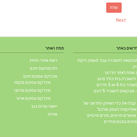
Next
חדשים באתר
מפת האתר
וקשות להשכרה עבור משווק ירקות
רשת אתרי הלוויין
יק
לוח מודעות חינם
שטח לאזור הדרום
אינדקס עסקים חינם
השכרה בית כולל מיגון
אינדקס עסקים מקומי
ית 4 או 5 חדרים
אינדקס עסקים מרחבי
 מבקשים להשכיר 5 דונם
אינדקס עסקים ארצי
קבלו את כלי השיווק החדשני של
יישובי שדות נגב
אודות
שיעורים פרטיים, מורים פרטיים
ינים במגוון מחירים