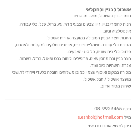
אשכול לבניין ולחקלאי
חומרי בניין באשכול, מושב מבטחים
חנות לחומרי בניין, גיוון צבעים וצבעי מדף, עץ, ברזל, פנל, כלי עבודה,
אינסטלציה וביוב.
החנות וחצר הבניין המובילה במועצה אזורית אשכול.
מכירת כלי עבודה חשמליים וידניים, אביזרים וחלקים למקלחת ולאמבט,
פרזול וכלי בית שונים, כל סוגי הצבעים.
חצר בניין ובה מחסן עצים, פרופילים ולוחות גבס ופאנל, ברזל, רשתות,
צנרת ותשתיות ביוב ועוד.
מכירה במקום ואיסוף עצמי וכמובן משלוחים והובלה בלעדי וייחודי לתושבי
מועצה אשכול / חבל אשכול.
שירות מסור ואדיב.
פקס 08-9923465
מייל
s.eshkol@hotmail.com
ניתן למצוא אותנו גם באיזי