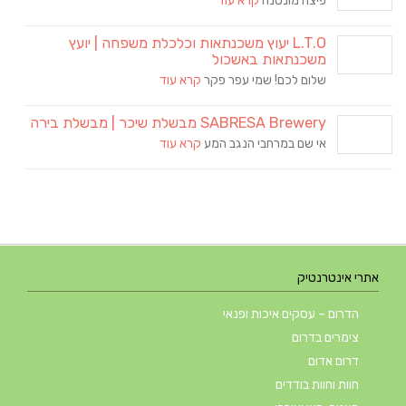
פיצה מונטנה
קרא עוד
L.T.O יעוץ משכנתאות וכלכלת משפחה | יועץ
משכנתאות באשכול
שלום לכם! שמי עפר פקר
קרא עוד
SABRESA Brewery מבשלת שיכר | מבשלת בירה
אי שם במרחבי הנגב המע
קרא עוד
אתרי אינטרנטיק
הדרום – עסקים איכות ופנאי
צימרים בדרום
דרום אדום
חוות וחוות בודדים