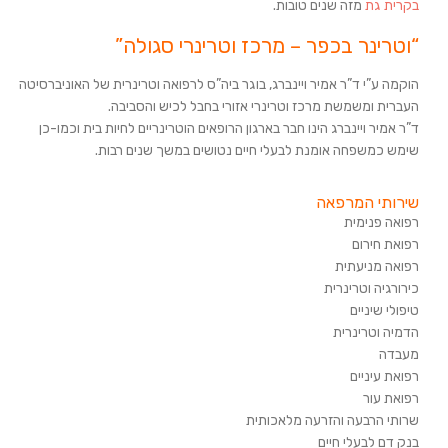
בקרית גת
מזה שנים טובות.
“וטרינר בכפר – מרכז וטרינרי סגולה”
הוקמה ע”י ד”ר אמיר ויינברג, בוגר ביה”ס לרפואה וטרינרית של האוניברסיטה
העברית ומשמשת מרכז וטרינרי אזורי בחבל לכיש והסביבה.
ד”ר אמיר ויינברג הינו חבר בארגון הרופאים הוטרינריים לחיות בית וכמו-כן
שימש כמשפחה אומנת לבעלי חיים נטושים במשך שנים רבות.
שירותי המרפאה
רפואה פנימית
רפואת חירום
רפואה מניעתית
כירורגיה וטרינרית
טיפולי שיניים
הדמיה וטרינרית
מעבדה
רפואת עיניים
רפואת עור
שרותי הרבעה והזרעה מלאכותית
בנק דם לבעלי חיים