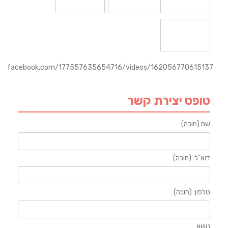
ww.facebook.com/177557635654716/videos/162056770615137/
טופס יצירת קשר
שם (חובה)
דוא"ל: (חובה)
טלפון: (חובה)
נושא