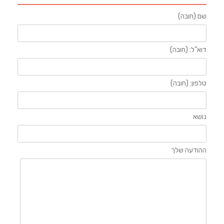
שם (חובה)
דוא"ל: (חובה)
טלפון: (חובה)
נושא
ההודעה שלך