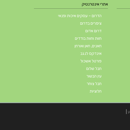
אתרי אינטרנטיק
הדרום – עסקים איכות ופנאי
צימרים בדרום
דרום אדום
חוות וחוות בודדים
חאנים, חאן ואורחן
אינדקס לנגב
פורטל אשכול
חבל שלום
עין הבשור
חבל צוחר
חלוציות
ע
|