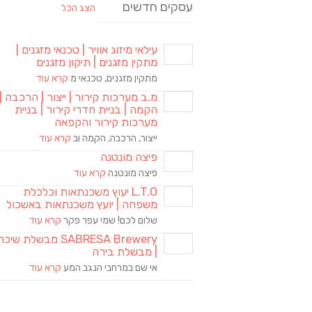
עסקים חדשים
הצג הכל
עילאי מיזוג אוויר | טכנאי מזגנים |
מתקין מזגנים | תיקון מזגנים
מתקין מזגנים, טכנאי מ
קרא עוד
מ.ב מערכות קירור | ייצור | הרכבה |
הקמה | בניית חדרי קירור | בניית
מערכות קירור והקפאה
ייצור, הרכבה, הקמה וב
קרא עוד
פיצה מונטנה
פיצה מונטנה
קרא עוד
L.T.O יעוץ משכנתאות וכלכלת
משפחה | יועץ משכנתאות באשכול
שלום לכם! שמי עפר פקר
קרא עוד
SABRESA Brewery מבשלת שיכר
| מבשלת בירה
אי שם במרחבי הנגב המע
קרא עוד