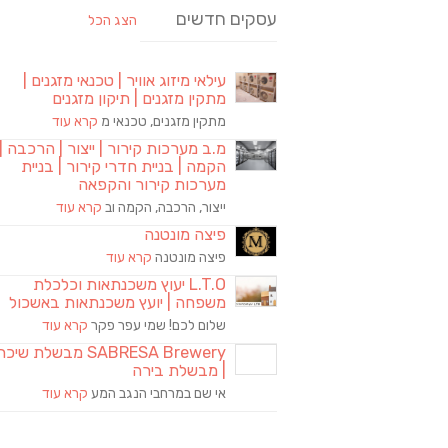
עסקים חדשים
הצג הכל
עילאי מיזוג אוויר | טכנאי מזגנים |
מתקין מזגנים | תיקון מזגנים
מתקין מזגנים, טכנאי מ
קרא עוד
מ.ב מערכות קירור | ייצור | הרכבה |
הקמה | בניית חדרי קירור | בניית
מערכות קירור והקפאה
ייצור, הרכבה, הקמה וב
קרא עוד
פיצה מונטנה
פיצה מונטנה
קרא עוד
L.T.O יעוץ משכנתאות וכלכלת
משפחה | יועץ משכנתאות באשכול
שלום לכם! שמי עפר פקר
קרא עוד
SABRESA Brewery מבשלת שיכר
| מבשלת בירה
אי שם במרחבי הנגב המע
קרא עוד