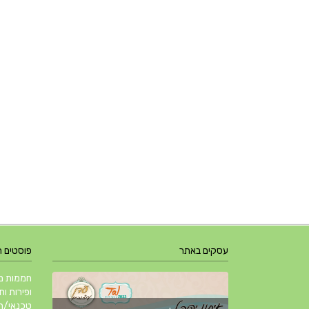
עסקים באתר
פוסטים 
חממות מב
ופירות ות
טכנאי/ת 