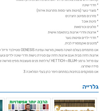
* חדרי שינה
* מוצרי נוער (מיטות וחצי ספות פתרונות אירוח)
* מזרנים ממיטב היצרנים
* פינות אוכל
* סלונים וכורסאות
* ארונות וחדרי ארונות בהתאמה אישית
* חדרי ילדים ומיטות נוער
*מזנונים ואקססוריז לבית.
אנו מתמחים בעולם השינה משווק מורשה עמינח GENESIS סטיילבד ודיזל ליין .
ארונות הזזה מבית אגם ארונות הזזה עם סגירת נישות חדרי שינה ילדים ונוער 
עם פרזול גרמני BLUM ו-HETTICH /ודלתות פנים מע
מידה שתרצו.
אנו ממוקמים בנתיבות במתחם היפר כהן בעלי המלאכה 3
גלרייה