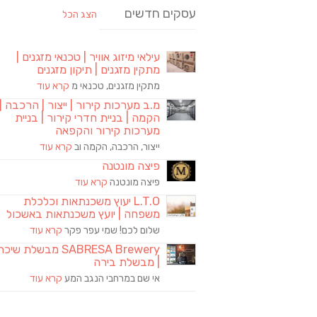
עסקים חדשים
הצג הכל
עילאי מיזוג אוויר | טכנאי מזגנים |
מתקין מזגנים | תיקון מזגנים
מתקין מזגנים, טכנאי מ
קרא עוד
מ.ב מערכות קירור | ייצור | הרכבה |
הקמה | בניית חדרי קירור | בניית
מערכות קירור והקפאה
ייצור, הרכבה, הקמה וב
קרא עוד
פיצה מונטנה
פיצה מונטנה
קרא עוד
L.T.O יעוץ משכנתאות וכלכלת
משפחה | יועץ משכנתאות באשכול
שלום לכם! שמי עפר פקר
קרא עוד
SABRESA Brewery מבשלת שיכר
| מבשלת בירה
אי שם במרחבי הנגב המע
קרא עוד