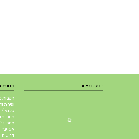
עסקים באתר
פוסטים 
חממות מב
ופירות ות
טכנאי/ת 
מחפשים ל
מחפש להשכיר ב
אוגווינד –
דרושים