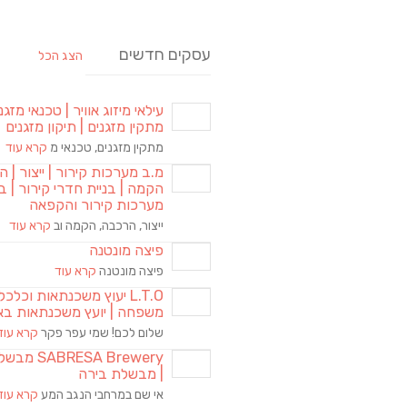
עסקים חדשים
הצג הכל
עילאי מיזוג אוויר | טכנאי מזגני
מתקין מזגנים | תיקון מזגנים
מתקין מזגנים, טכנאי מ
קרא עוד
מ.ב מערכות קירור | ייצור | ה
הקמה | בניית חדרי קירור | בנ
מערכות קירור והקפאה
ייצור, הרכבה, הקמה וב
קרא עוד
פיצה מונטנה
פיצה מונטנה
קרא עוד
L.T.O יעוץ משכנתאות וכלכ
משפחה | יועץ משכנתאות בא
שלום לכם! שמי עפר פקר
קרא עוד
RESA Brewery
| מבשלת בירה
אי שם במרחבי הנגב המע
קרא עוד