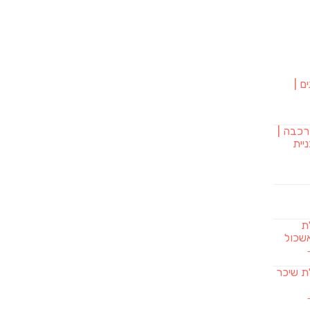
ם |
רכבה |
יית
לת
שכול
SAB מבשלת שיכר